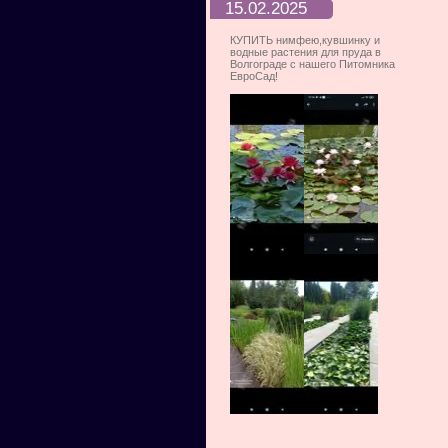
15.02.2025
КУПИТЬ нимфею,кувшинку и
водные растения для пруда в
Волгограде с нашего Питомника
ЕвроСад!