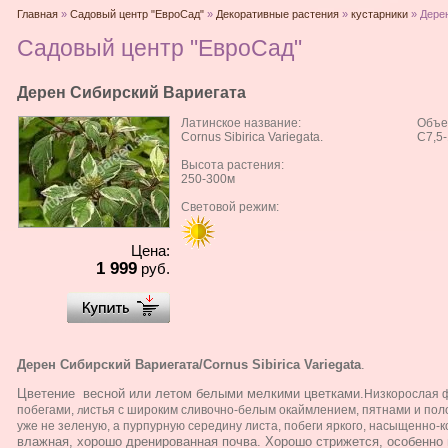
Главная
»
Садовый центр "ЕвроСад"
»
Декоративные растения
»
кустарники
» Дере
Садовый центр "ЕвроСад"
Дерен Сибирский Вариегата
Латинское название:
Объе
Cornus Sibirica Variegata.
С7,5
Высота растения:
250-300м
Световой режим:
Цена:
1 999
руб.
Дерен Сибирский Вариегата/Cornus Sibirica Variegata
.
Цветение весной или летом белыми мелкими цветками.
Низкорослая 
побегами,
истья с широким сливочно-белым окаймлением, пятнами и пол
л
уже не зеленую, а пурпурную середину листа, побеги яркого, насыщенно-
влажная, хорошо дренированная почва. Хорошо стрижется, особенно 