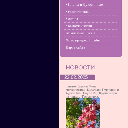
• Пионы и Луковичные
• многолетники
• лианы
• бамбук и злаки
•комнатные цветы
Фото прудовой рыбы
Карта сайта
НОВОСТИ
22.02.2025
Каштан Бриоти,Липа
мелколистная,Катальпы Пурпуреа и
Ауреа,Клен Роуал Рэд.Крупномеры
из нашего Питомника.