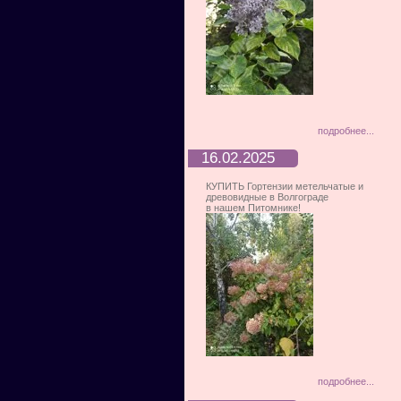
подробнее...
16.02.2025
КУПИТЬ Гортензии метельчатые и
древовидные в Волгограде
в нашем Питомнике!
подробнее...