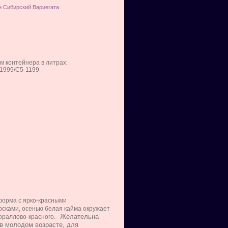
н Сибирский Вариегата
м контейнера в литрах:
-1999/С5-1199
форма с ярко-красными
осками, осенью белая кайма окружает
Желательна
кораллово-красного.
в молодом возрасте, для