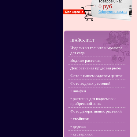
Товаров
0
на:
0
руб.
Оформить заказ »
ПРАЙС-ЛИСТ
Изделия из гранита и мрамора
для сада
Водные растения
Декоративная прудовая рыба
Фото в нашем садовом центре
Фото водных растений
• нимфеи
• растения для водоемов и
прибрежной зоны
Фото декоративных растений
• хвойники
• деревья
• кустарники