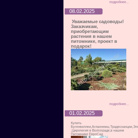
подробнее...
08.02.2025
Уважаемые садоводы!
Заказчикам,
приобретающим
растения в нашем
питомнике, проект в
подарок!
подробнее...
01.02.2025
Купить
Бугенвиллеи,Аглаонемы,Традесканции,Э
,Циропегия в Волгограде,в нашем
Питомнике ЕвроСад