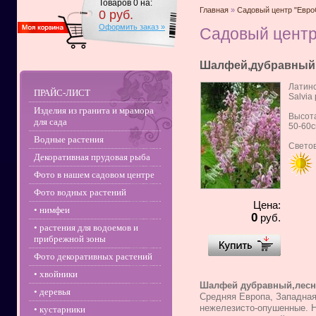
Товаров
0
на:
Главная
»
Садовый центр "Евро
0
руб.
Оформить заказ »
Садовый центр
Шалфей,дубравный 
Латинс
ПРАЙС-ЛИСТ
Salvia 
Изделия из гранита и мрамора
Высота
для сада
50-60
Водные растения
Свето
Декоративная прудовая рыба
Фото в нашем садовом центре
Фото водных растений
Цена:
• нимфеи
0
руб.
• растения для водоемов и
прибрежной зоны
Фото декоративных растений
• хвойники
Шалфей дубравный,лесной"
• деревья
Средняя Европа, Западная 
нежелезисто-опушенные. Н
• кустарники