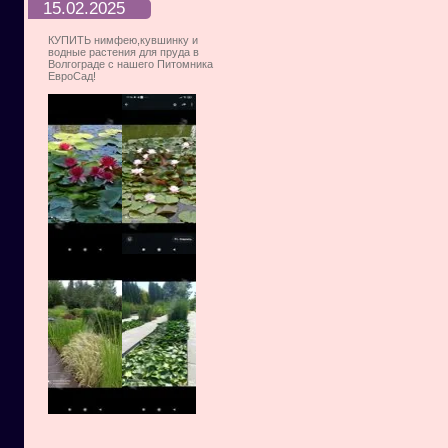
15.02.2025
КУПИТЬ нимфею,кувшинку и
водные растения для пруда в
Волгограде с нашего Питомника
ЕвроСад!