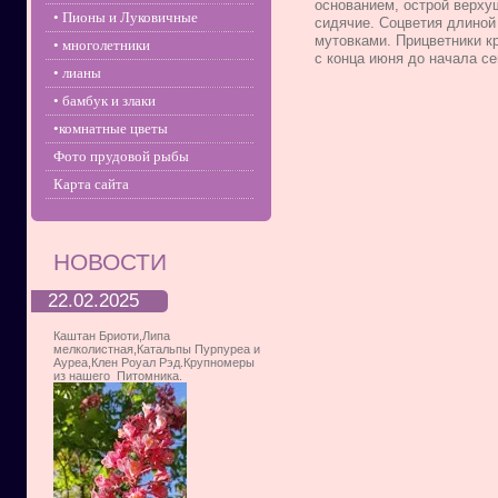
основанием, острой верху
• Пионы и Луковичные
сидячие. Соцветия длиной
мутовками. Прицветники кр
• многолетники
с конца июня до начала се
• лианы
• бамбук и злаки
•комнатные цветы
Фото прудовой рыбы
Карта сайта
НОВОСТИ
22.02.2025
Каштан Бриоти,Липа
мелколистная,Катальпы Пурпуреа и
Ауреа,Клен Роуал Рэд.Крупномеры
из нашего Питомника.