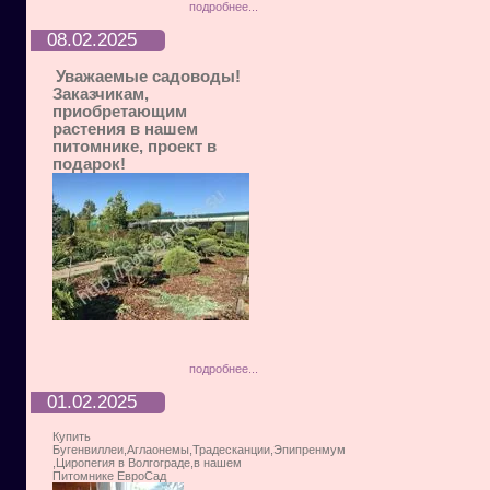
подробнее...
08.02.2025
Уважаемые садоводы!
Заказчикам,
приобретающим
растения в нашем
питомнике, проект в
подарок!
подробнее...
01.02.2025
Купить
Бугенвиллеи,Аглаонемы,Традесканции,Эпипренмум
,Циропегия в Волгограде,в нашем
Питомнике ЕвроСад