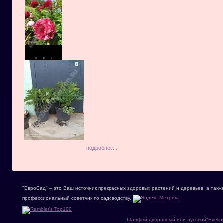
подробнее...
"ЕвроСад" – это Ваш источник прекрасных здоровых растений и деревьев, а такж
профессиональный советчик по садоводству.
Шалфей,дубравный или луговой"Evelin