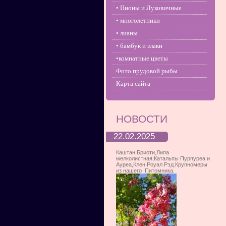
• Пионы и Луковичные
• многолетники
• лианы
• бамбук и злаки
•комнатные цветы
Фото прудовой рыбы
Карта сайта
НОВОСТИ
22.02.2025
Каштан Бриоти,Липа
мелколистная,Катальпы Пурпуреа и
Ауреа,Клен Роуал Рэд.Крупномеры
из нашего Питомника.