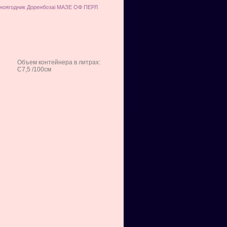
ноягодник Доренбозаi МАЗЕ ОФ ПЕРЛ
Объем контейнера в литрах:
С7,5 /100см