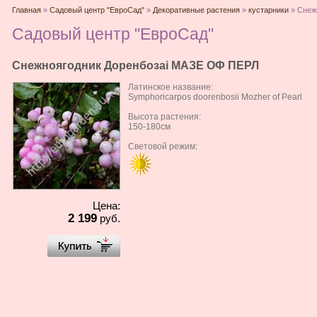
Главная
»
Садовый центр "ЕвроСад"
»
Декоративные растения
»
кустарники
» Снеж
Садовый центр "ЕвроСад"
Снежноягодник Доренбозаi МАЗЕ ОФ ПЕРЛ
Латинское название:
Symphoricarpos doorenbosii Mozher of Pearl
Высота растения:
150-180см
Световой режим:
Цена:
2 199
руб.