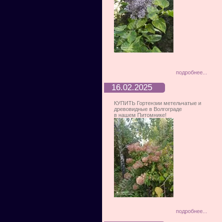
подробнее...
16.02.2025
КУПИТЬ Гортензии метельчатые и
древовидные в Волгограде
в нашем Питомнике!
подробнее...