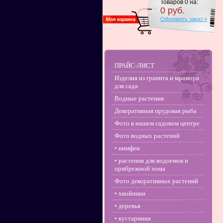
Товаров
0
на:
0
руб.
Оформить заказ »
ПРАЙС-ЛИСТ
Изделия из гранита и мрамора
для сада
Водные растения
Декоративная прудовая рыба
Фото в нашем садовом центре
Фото водных растений
• нимфеи
• растения для водоемов и
прибрежной зоны
Фото декоративных растений
• хвойники
• деревья
• кустарники