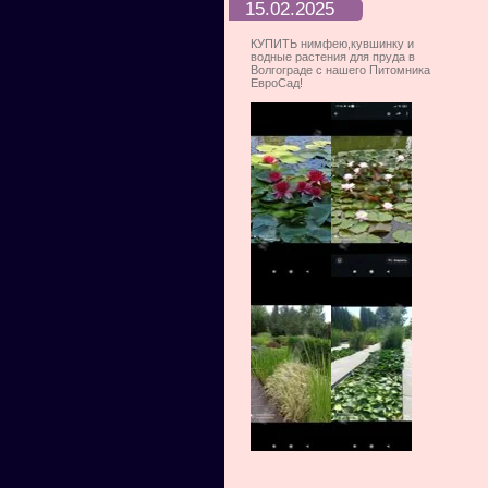
15.02.2025
КУПИТЬ нимфею,кувшинку и
водные растения для пруда в
Волгограде с нашего Питомника
ЕвроСад!