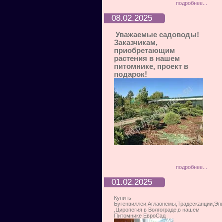
подробнее...
08.02.2025
Уважаемые садоводы!
Заказчикам,
приобретающим
растения в нашем
питомнике, проект в
подарок!
подробнее...
01.02.2025
Купить
Бугенвиллеи,Аглаонемы,Традесканции,Э
,Циропегия в Волгограде,в нашем
Питомнике ЕвроСад