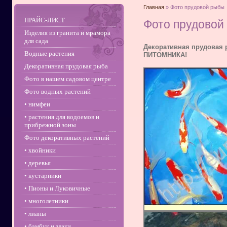
Главная
» Фото прудовой рыбы
ПРАЙС-ЛИСТ
Фото прудовой
Изделия из гранита и мрамора
для сада
Декоративная прудовая 
Водные растения
ПИТОМНИКА!
Декоративная прудовая рыба
Фото в нашем садовом центре
Фото водных растений
• нимфеи
• растения для водоемов и
прибрежной зоны
Фото декоративных растений
• хвойники
• деревья
• кустарники
• Пионы и Луковичные
• многолетники
• лианы
• бамбук и злаки