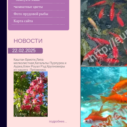
•комнатные цветы
Фото прудовой рыбы
Карта сайта
НОВОСТИ
22.02.2025
Каштан Бриоти,Липа
мелколистная,Катальпы Пурпуреа и
Ауреа,Клен Роуал Рэд.Крупномеры
из нашего Питомника.
подробнее...