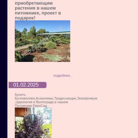
приобретающим
растения в нашем
питомнике, проект в
подарок!
подробнее...
01.02.2025
Купить
Бугенвиллеи,Аглаонемы,Традесканции,Эпипренмум
,Циропегия в Волгограде,в нашем
Питомнике ЕвроСад