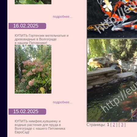
подробнее...
16.02.2025
КУПИТЬ Гортензии метельчатые и
древовидные в Волгограде
в нашем Питомнике!
подробнее...
15.02.2025
КУПИТЬ нимфею,кувшинку и
Страницы:
1
[
2
] [
3
]
водные растения для пруда в
Волгограде с нашего Питомника
ЕвроСад!